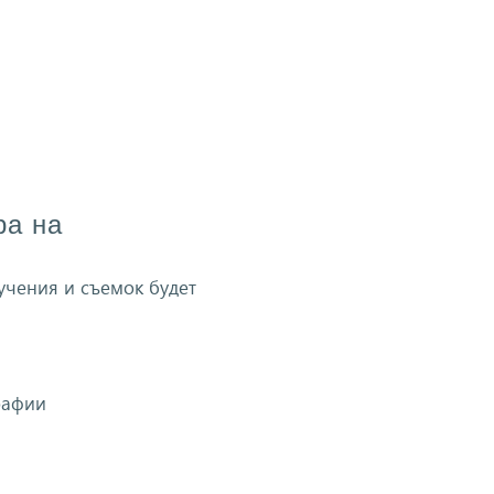
ра на
учения и съемок будет
рафии