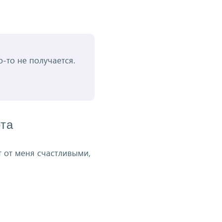
о-то не получается.
ота
т от меня счастливыми,