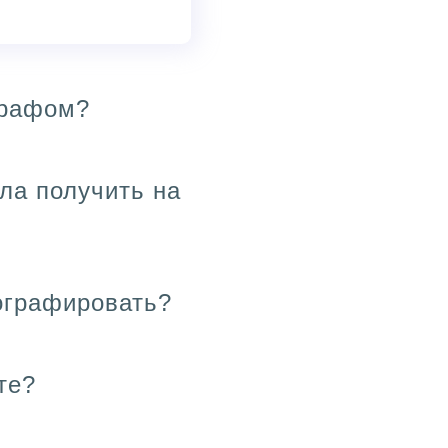
графом?
ела получить на
ографировать?
те?